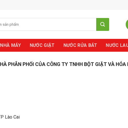
 NHÀ MÁY
NƯỚC GIẶT
NƯỚC RỬA BÁT
NƯỚC LA
HÀ PHÂN PHỐI CỦA CÔNG TY TNHH BỘT GIẶT VÀ HÓA
TP Lào Cai