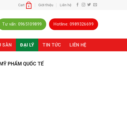
Cart
Giới thiệu
Liên hệ
0
Tư vấn: 0965109899
Hotline: 0989326699
U SÀN
TIN TỨC
LIÊN HỆ
ĐẠI LÝ
 MỸ PHẨM QUỐC TẾ