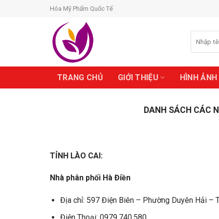
Skip
Hóa Mỹ Phẩm Quốc Tế
to
content
Search
for:
TRANG CHỦ
GIỚI THIỆU
HÌNH ẢNH
DANH SÁCH CÁC N
TỈNH LÀO CAI:
Nhà phân phối Hà Điền
Địa chỉ: 597 Điện Biên – Phường Duyên Hải – 
Điện Thoại: 0979.740.580