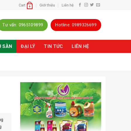
Cart
Giới thiệu
Liên hệ
0
Tư vấn: 0965109899
Hotline: 0989326699
ĐẠI LÝ
TIN TỨC
LIÊN HỆ
U SÀN
ng
g