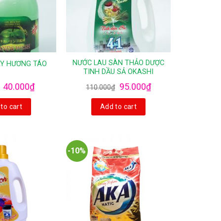
NƯỚC LAU SÀN THẢO DƯỢC
AY HƯƠNG TÁO
TINH DẦU SẢ OKASHI
40.000
₫
95.000
₫
110.000
₫
to cart
Add to cart
-10%