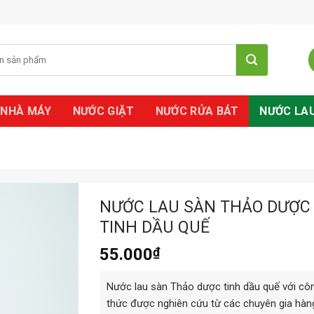
 NHÀ MÁY
NƯỚC GIẶT
NƯỚC RỬA BÁT
NƯỚC LA
NƯỚC LAU SÀN THẢO DƯỢC
TINH DẦU QUẾ
55.000
₫
Nước lau sàn Thảo dược tinh dầu quế với cô
thức được nghiên cứu từ các chuyên gia hàn