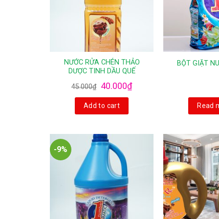
NƯỚC RỬA CHÉN THẢO
BỘT GIẶT N
DƯỢC TINH DẦU QUẾ
40.000
₫
45.000
₫
Add to cart
Read 
-9%