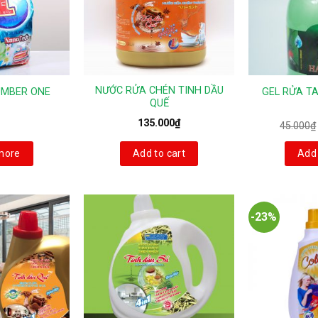
NƯỚC RỬA CHÉN TINH DẦU
UMBER ONE
GEL RỬA T
QUẾ
135.000
₫
45.000
₫
more
Add to cart
Add 
-23%