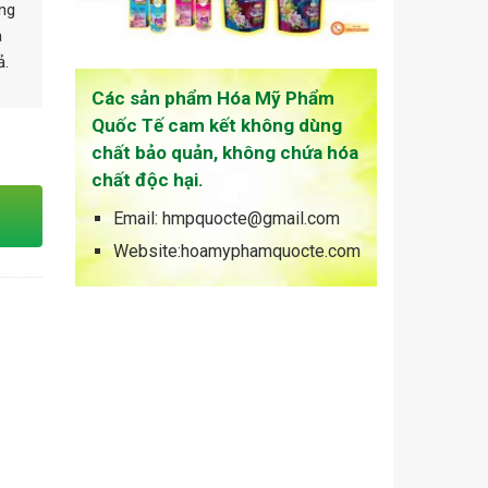
ông
à
ả.
Các sản phẩm Hóa Mỹ Phẩm
Quốc Tế cam kết không dùng
uantity
chất bảo quản, không chứa hóa
chất độc hại.
Email: hmpquocte@gmail.com
Website:hoamyphamquocte.com