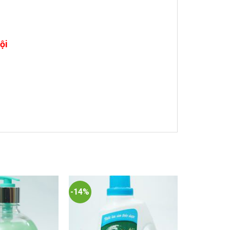
ội
-14%