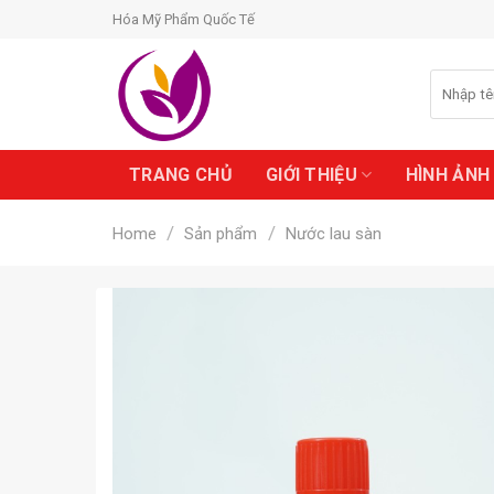
Skip
Hóa Mỹ Phẩm Quốc Tế
to
content
Search
for:
TRANG CHỦ
GIỚI THIỆU
HÌNH ẢNH
/
/
Home
Sản phẩm
Nước lau sàn