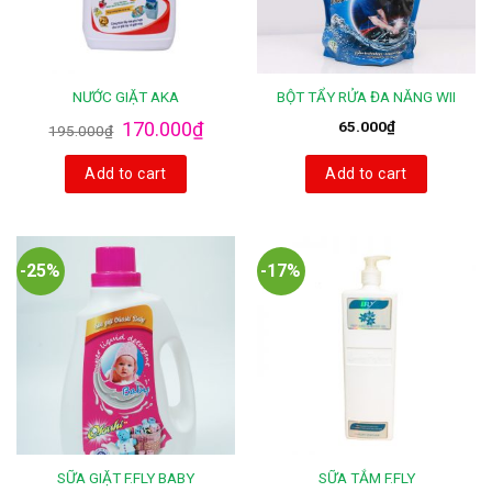
NƯỚC GIẶT AKA
BỘT TẨY RỬA ĐA NĂNG WII
170.000
₫
65.000
₫
195.000
₫
Add to cart
Add to cart
-25%
-17%
SỮA GIẶT F.FLY BABY
SỮA TẮM F.FLY