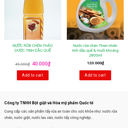
NƯỚC RỬA CHÉN THẢO
Nước rửa chén Thien nhiên
DƯỢC TINH DẦU QUẾ
tinh dầu quế & muối khoáng
2800ml
40.000
₫
120.000
₫
45.000
₫
Add to cart
Add to cart
Công ty TNHH Bột giặt và Hóa mỹ phẩm Quốc tế
Cung cấp các sản phẩm tẩy rửa an toàn cho sức khỏe như: nước rửa
chén, nước giặt, nước lau sàn, nước tẩy công nghiệp...