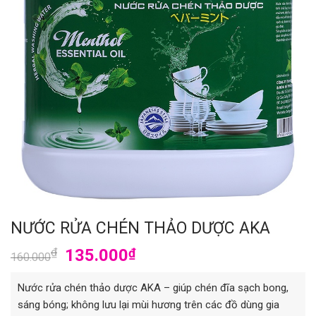
NƯỚC RỬA CHÉN THẢO DƯỢC AKA
₫
135.000
₫
160.000
Nước rửa chén thảo dược AKA – giúp chén đĩa sạch bong,
sáng bóng; không lưu lại mùi hương trên các đồ dùng gia