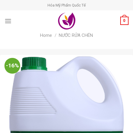
Skip
Hóa Mỹ Phẩm Quốc Tế
to
content
0
Home
/
NƯỚC RỬA CHÉN
-16%