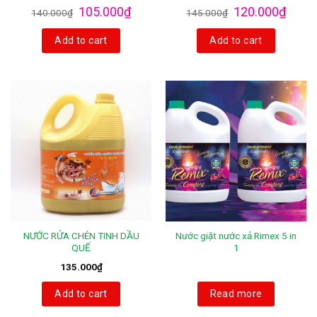
105.000
₫
120.000
₫
140.000
₫
145.000
₫
Add to cart
Add to cart
NƯỚC RỬA CHÉN TINH DẦU
Nước giặt nước xả Rimex 5 in
QUẾ
1
135.000
₫
Add to cart
Read more