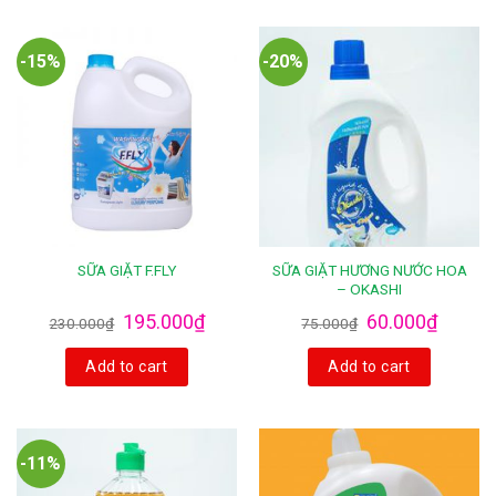
-15%
-20%
SỮA GIẶT HƯƠNG NƯỚC HOA
SỮA GIẶT F.FLY
– OKASHI
195.000
₫
60.000
₫
230.000
₫
75.000
₫
Add to cart
Add to cart
-11%