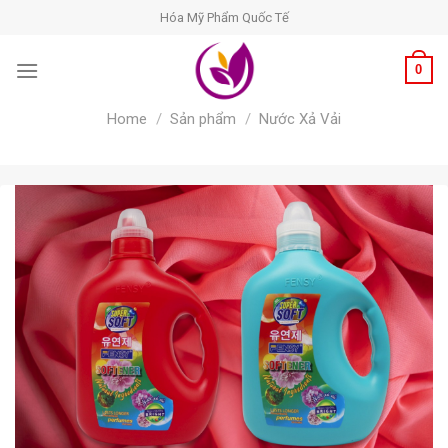
Skip
Hóa Mỹ Phẩm Quốc Tế
to
content
0
Home
/
Sản phẩm
/
Nước Xả Vải