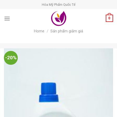
Skip
Hóa Mỹ Phẩm Quốc Tế
to
content
0
Home
/
Sản phẩm giảm giá
-20%