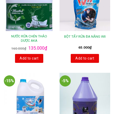
NƯỚC RỬA CHÉN THẢO
BỘT TẨY RỬA ĐA NĂNG WII
DƯỢC AKA
135.000
₫
65.000
₫
160.000
₫
Add to cart
Add to cart
-15%
-5%