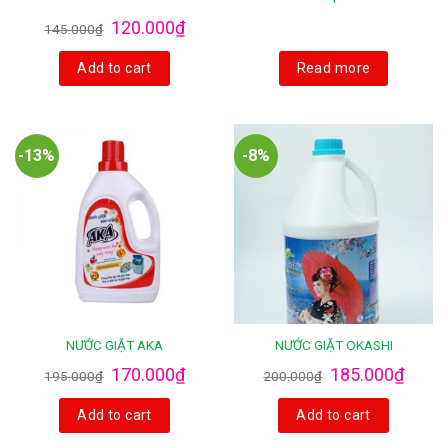
120.000
₫
145.000
₫
Add to cart
Read more
-13%
-8%
NƯỚC GIẶT AKA
NƯỚC GIẶT OKASHI
170.000
₫
185.000
₫
195.000
₫
200.000
₫
Add to cart
Add to cart