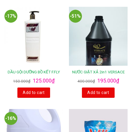
-17%
-51%
DẦU GỘI DƯỠNG BỒ KẾT F.FLY
NƯỚC GIẶT XẢ 2in1 VERSACE
125.000
₫
195.000
₫
150.000
₫
400.000
₫
Add to cart
Add to cart
-16%