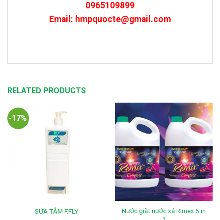
0965109899
Email: hmpquocte@gmail.com
RELATED PRODUCTS
-17%
Nước giặt nước xả Rimex 5 in
SỮA TẮM F.FLY
1