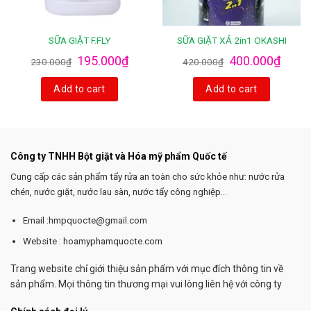
SỮA GIẶT F.FLY
SỮA GIẶT XẢ 2in1 OKASHI
195.000
₫
400.000
₫
230.000
₫
420.000
₫
Add to cart
Add to cart
Công ty TNHH Bột giặt và Hóa mỹ phẩm Quốc tế
Cung cấp các sản phẩm tẩy rửa an toàn cho sức khỏe như: nước rửa
chén, nước giặt, nước lau sàn, nước tẩy công nghiệp...
Email :hmpquocte@gmail.com
Website : hoamyphamquocte.com
Trang website chỉ giới thiệu sản phẩm với mục đích thông tin về
sản phẩm. Mọi thông tin thương mại vui lòng liên hệ với công ty