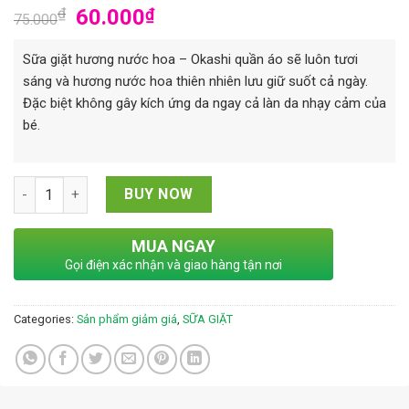
₫
60.000
₫
75.000
Sữa giặt hương nước hoa – Okashi​ quần áo sẽ luôn tươi
sáng và hương nước hoa thiên nhiên lưu giữ suốt cả ngày.
Đặc biệt không gây kích ứng da ngay cả làn da nhạy cảm của
bé.
SỮA GIẶT HƯƠNG NƯỚC HOA - OKASHI quantity
BUY NOW
MUA NGAY
Gọi điện xác nhận và giao hàng tận nơi
Categories:
Sản phẩm giảm giá
,
SỮA GIẶT