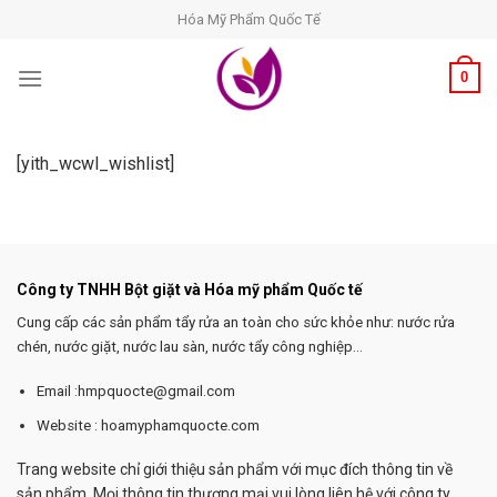
Skip
Hóa Mỹ Phẩm Quốc Tế
to
content
0
[yith_wcwl_wishlist]
Công ty TNHH Bột giặt và Hóa mỹ phẩm Quốc tế
Cung cấp các sản phẩm tẩy rửa an toàn cho sức khỏe như: nước rửa
chén, nước giặt, nước lau sàn, nước tẩy công nghiệp...
Email :hmpquocte@gmail.com
Website : hoamyphamquocte.com
Trang website chỉ giới thiệu sản phẩm với mục đích thông tin về
sản phẩm. Mọi thông tin thương mại vui lòng liên hệ với công ty