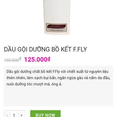
DẦU GỘI DƯỠNG BỒ KẾT F.FLY
₫
125.000
₫
150.000
Dầu gội dưỡng chất bồ kết F.Fly với chiết xuất từ nguyên liệu
thiên nhiên, làm sạch bụi bẩn, ngăn ngừa gàu và nấm da đầu,
nuôi dưỡng tóc mượt mà, óng ả.
DẦU GỘI DƯỠNG BỒ KẾT F.FLY quantity
BUY NOW