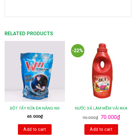
RELATED PRODUCTS
-22%
BỘT TẨY RỬA ĐA NĂNG WII
NƯỚC XẢ LÀM MỀM VẢI AKA
65.000
₫
70.000
₫
90.000
₫
Add to cart
Add to cart