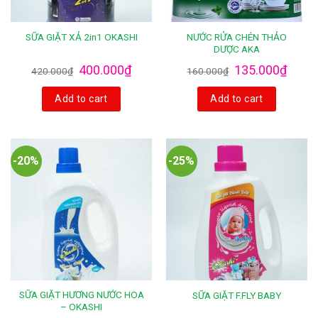
NƯỚC RỬA CHÉN THẢO
SỮA GIẶT XẢ 2in1 OKASHI
DƯỢC AKA
400.000
₫
135.000
₫
420.000
₫
160.000
₫
Add to cart
Add to cart
-20%
-25%
SỮA GIẶT HƯƠNG NƯỚC HOA
SỮA GIẶT F.FLY BABY
– OKASHI