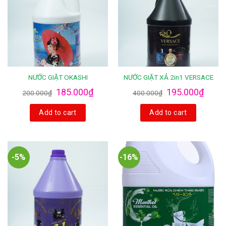
NƯỚC GIẶT OKASHI
NƯỚC GIẶT XẢ 2in1 VERSACE
185.000
₫
195.000
₫
200.000
₫
400.000
₫
Add to cart
Add to cart
-5%
-16%