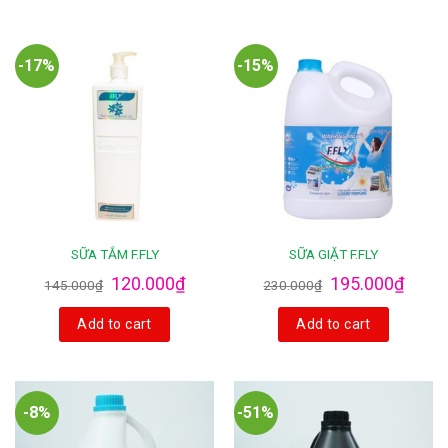
-17%
-15%
SỮA TẮM F.FLY
SỮA GIẶT F.FLY
120.000
₫
195.000
₫
145.000
₫
230.000
₫
Add to cart
Add to cart
-8%
-51%