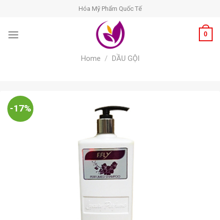
Skip
Hóa Mỹ Phẩm Quốc Tế
to
content
0
Home
/
DẦU GỘI
-17%