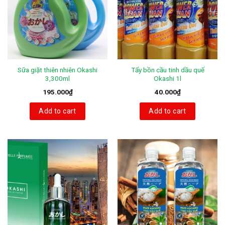
Sữa giặt thiên nhiên Okashi
Tẩy bồn cầu tinh dầu quế
3,300ml
Okashi 1l
195.000
₫
40.000
₫
Add to cart
Add to cart