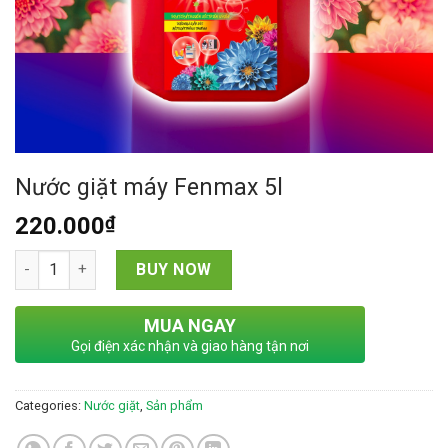
Nước giặt máy Fenmax 5l
220.000
₫
Nước giặt máy Fenmax 5l quantity
BUY NOW
MUA NGAY
Gọi điện xác nhận và giao hàng tận nơi
Categories:
Nước giặt
,
Sản phẩm