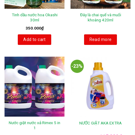
Tinh dầu nước hoa Okashi
Đây là chai quế và muối
30ml
khoáng 420ml
350.000
₫
Add to cart
Read more
-23%
Nước giặt nước xả Rimex 5 in
NƯỚC GIẶT AKA EXTRA
1