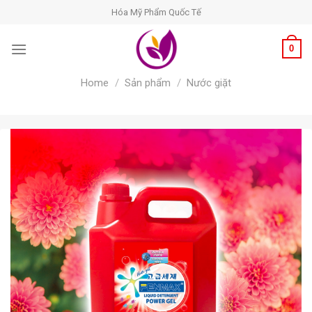
Skip
Hóa Mỹ Phẩm Quốc Tế
to
content
0
Home
/
Sản phẩm
/
Nước giặt