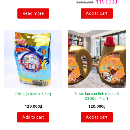
115.000
₫
150.000
₫
Read more
Add to cart
Nước lau sàn tinh dầu quế
Bột giặt Remix 3,6kg
3300ml 4 in 1
120.000
₫
120.000
₫
Add to cart
Add to cart