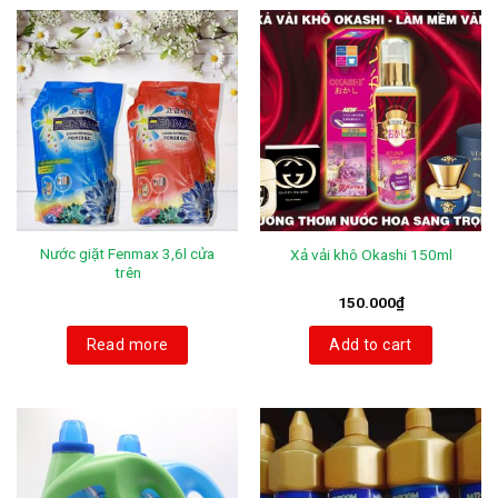
Nước giặt Fenmax 3,6l cửa
Xả vải khô Okashi 150ml
trên
150.000
₫
Read more
Add to cart