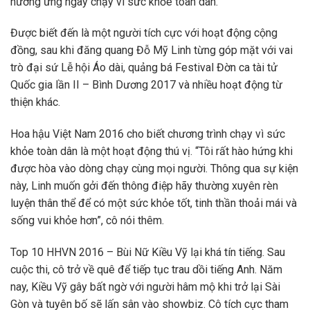
hưởng ứng ngày chạy vì sức khỏe toàn dân.
Được biết đến là một người tích cực với hoạt động cộng
đồng, sau khi đăng quang Đỗ Mỹ Linh từng góp mặt với vai
trò đại sứ Lễ hội Áo dài, quảng bá Festival Đờn ca tài tử
Quốc gia lần II – Bình Dương 2017 và nhiều hoạt động từ
thiện khác.
Hoa hậu Việt Nam 2016 cho biết chương trình chạy vì sức
khỏe toàn dân là một hoạt động thú vị. “Tôi rất hào hứng khi
được hòa vào dòng chạy cùng mọi người. Thông qua sự kiện
này, Linh muốn gởi đến thông điệp hãy thường xuyên rèn
luyện thân thể để có một sức khỏe tốt, tinh thần thoải mái và
sống vui khỏe hơn”, cô nói thêm.
Top 10 HHVN 2016 – Bùi Nữ Kiều Vỹ lại khá tín tiếng. Sau
cuộc thi, cô trở về quê để tiếp tục trau dồi tiếng Anh. Năm
nay, Kiều Vỹ gây bất ngờ với người hâm mộ khi trở lại Sài
Gòn và tuyên bố sẽ lấn sân vào showbiz. Cô tích cực tham