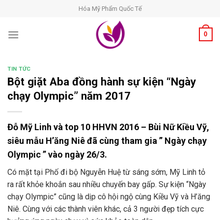
Skip
Hóa Mỹ Phẩm Quốc Tế
to
content
0
TIN TỨC
Bột giặt Aba đồng hành sự kiện “Ngày
chạy Olympic” năm 2017
Đỗ Mỹ Linh và top 10 HHVN 2016 – Bùi Nữ Kiều Vỹ,
siêu mẫu H’ăng Niê đã cùng tham gia ” Ngày chạy
Olympic ” vào ngày 26/3.
Có mặt tại Phố đi bộ Nguyễn Huệ từ sáng sớm, Mỹ Linh tỏ
ra rất khỏe khoắn sau nhiều chuyến bay gấp. Sự kiện “Ngày
chạy Olympic” cũng là dịp cô hội ngộ cùng Kiều Vỹ và H’ăng
Niê. Cùng với các thành viên khác, cả 3 người đẹp tích cực