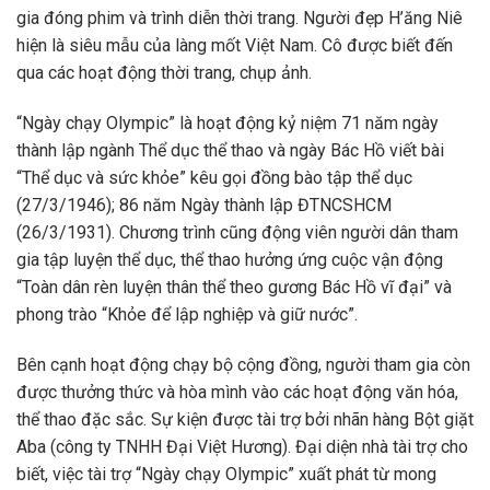
gia đóng phim và trình diễn thời trang. Người đẹp H’ăng Niê
hiện là siêu mẫu của làng mốt Việt Nam. Cô được biết đến
qua các hoạt động thời trang, chụp ảnh.
“Ngày chạy Olympic” là hoạt động kỷ niệm 71 năm ngày
thành lập ngành Thể dục thể thao và ngày Bác Hồ viết bài
“Thể dục và sức khỏe” kêu gọi đồng bào tập thể dục
(27/3/1946); 86 năm Ngày thành lập ĐTNCSHCM
(26/3/1931). Chương trình cũng động viên người dân tham
gia tập luyện thể dục, thể thao hưởng ứng cuộc vận động
“Toàn dân rèn luyện thân thể theo gương Bác Hồ vĩ đại” và
phong trào “Khỏe để lập nghiệp và giữ nước”.
Bên cạnh hoạt động chạy bộ cộng đồng, người tham gia còn
được thưởng thức và hòa mình vào các hoạt động văn hóa,
thể thao đặc sắc. Sự kiện được tài trợ bởi nhãn hàng Bột giặt
Aba (công ty TNHH Đại Việt Hương). Đại diện nhà tài trợ cho
biết, việc tài trợ “Ngày chạy Olympic” xuất phát từ mong