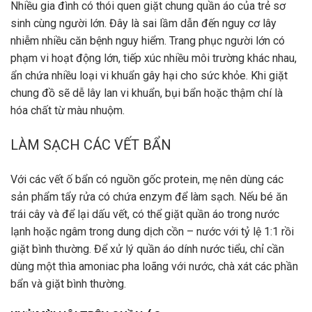
Nhiều gia đình có thói quen giặt chung quần áo của trẻ sơ
sinh cùng người lớn. Đây là sai lầm dẫn đến nguy cơ lây
nhiễm nhiều căn bệnh nguy hiểm. Trang phục người lớn có
phạm vi hoạt động lớn, tiếp xúc nhiều môi trường khác nhau,
ẩn chứa nhiều loại vi khuẩn gây hại cho sức khỏe. Khi giặt
chung đồ sẽ dễ lây lan vi khuẩn, bụi bẩn hoặc thậm chí là
hóa chất từ màu nhuộm.
LÀM SẠCH CÁC VẾT BẨN
Với các vết ố bẩn có nguồn gốc protein, mẹ nên dùng các
sản phẩm tẩy rửa có chứa enzym để làm sạch. Nếu bé ăn
trái cây và để lại dấu vết, có thể giặt quần áo trong nước
lạnh hoặc ngâm trong dung dịch cồn – nước với tỷ lệ 1:1 rồi
giặt bình thường. Để xử lý quần áo dính nước tiểu, chỉ cần
dùng một thìa amoniac pha loãng với nước, chà xát các phần
bẩn và giặt bình thường.