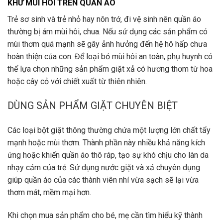
KHỬ MÙI HÔI TRÊN QUẦN ÁO
Trẻ sơ sinh và trẻ nhỏ hay nôn trớ, đi vệ sinh nên quần áo
thường bị ám mùi hôi, chua. Nếu sử dụng các sản phẩm có
mùi thơm quá mạnh sẽ gây ảnh hưởng đến hệ hô hấp chưa
hoàn thiện của con. Để loại bỏ mùi hôi an toàn, phụ huynh có
thể lựa chọn những sản phẩm giặt xả có hương thơm từ hoa
hoặc cây cỏ với chiết xuất từ thiên nhiên.
DÙNG SẢN PHẨM GIẶT CHUYÊN BIỆT
Các loại bột giặt thông thường chứa một lượng lớn chất tẩy
mạnh hoặc mùi thơm. Thành phần này nhiều khả năng kích
ứng hoặc khiến quần áo thô ráp, tạo sự khó chịu cho làn da
nhạy cảm của trẻ. Sử dụng nước giặt và xả chuyên dụng
giúp quần áo của các thành viên nhí vừa sạch sẽ lại vừa
thơm mát, mềm mại hơn.
Khi chọn mua sản phẩm cho bé, mẹ cần tìm hiểu kỹ thành