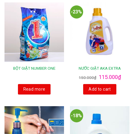
-23%
BỘT GIẶT NUMBER ONE
NƯỚC GIẶT AKA EXTRA
115.000
₫
150.000
₫
Read more
Add to cart
-18%