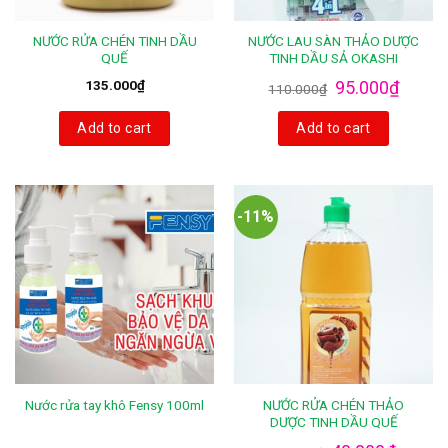
NƯỚC RỬA CHÉN TINH DẦU
NƯỚC LAU SÀN THẢO DƯỢC
QUẾ
TINH DẦU SẢ OKASHI
135.000
₫
95.000
₫
110.000
₫
Add to cart
Add to cart
-11%
NƯỚC RỬA CHÉN THẢO
Nước rửa tay khô Fensy 100ml
DƯỢC TINH DẦU QUẾ