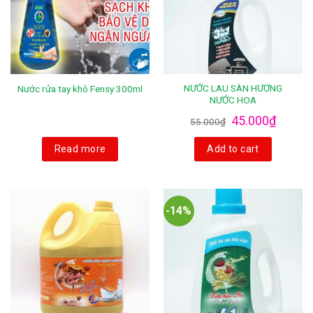
NƯỚC LAU SÀN HƯƠNG
Nước rửa tay khô Fensy 300ml
NƯỚC HOA
45.000
₫
55.000
₫
Read more
Add to cart
-14%