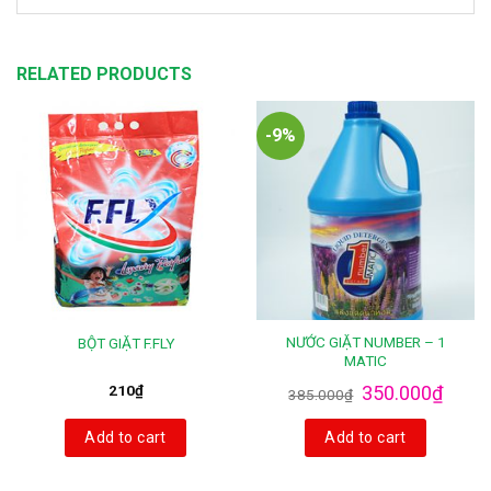
RELATED PRODUCTS
-9%
NƯỚC GIẶT NUMBER – 1
BỘT GIẶT F.FLY
MATIC
210
₫
350.000
₫
385.000
₫
Add to cart
Add to cart