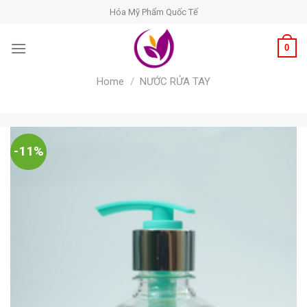
Skip
Hóa Mỹ Phẩm Quốc Tế
to
content
0
Home
/
NƯỚC RỬA TAY
-11%