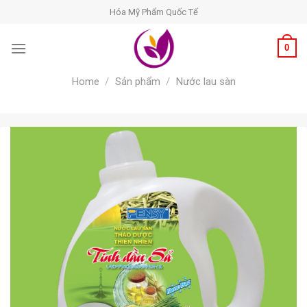
Skip
Hóa Mỹ Phẩm Quốc Tế
to
content
0
Home
/
Sản phẩm
/
Nước lau sàn