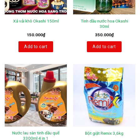
Tinh dầu nước hoa Okashi
Xả vải khô Okashi 150ml
30ml
150.000
₫
350.000
₫
Add to cart
Add to cart
Nước lau sàn tinh dầu quế
Bột giặt Remix 3,6kg
3300ml 4 in 1