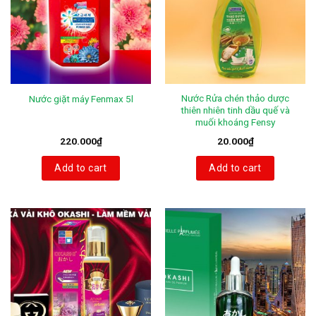
Nước Rửa chén thảo dược
Nước giặt máy Fenmax 5l
thiên nhiên tinh dầu quế và
muối khoáng Fensy
220.000
₫
20.000
₫
Add to cart
Add to cart