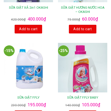
SỮA GIẶT HƯƠNG NƯỚC HOA
SỮA GIẶT XẢ 2in1 OKASHI
– OKASHI
400.000
₫
60.000
₫
420.000
₫
75.000
₫
Add to cart
Add to cart
-15%
-25%
SỮA GIẶT F.FLY
SỮA GIẶT F.FLY BABY
195.000
₫
105.000
₫
230.000
₫
140.000
₫