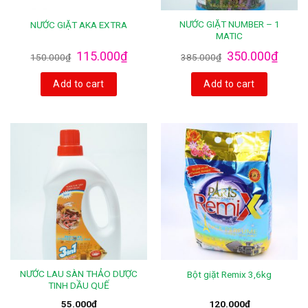
NƯỚC GIẶT NUMBER – 1
NƯỚC GIẶT AKA EXTRA
MATIC
115.000
₫
350.000
₫
150.000
₫
385.000
₫
Add to cart
Add to cart
NƯỚC LAU SÀN THẢO DƯỢC
Bột giặt Remix 3,6kg
TINH DẦU QUẾ
55.000
₫
120.000
₫