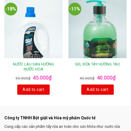
-18%
-11%
NƯỚC LAU SÀN HƯƠNG
GEL RỬA TAY HƯƠNG TÁO
NƯỚC HOA
45.000
₫
40.000
₫
55.000
₫
45.000
₫
Add to cart
Add to cart
Công ty TNHH Bột giặt và Hóa mỹ phẩm Quốc tế
Cung cấp các sản phẩm tẩy rửa an toàn cho sức khỏe như: nước rửa