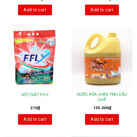
Add to cart
Add to cart
NƯỚC RỬA CHÉN TINH DẦU
BỘT GIẶT F.FLY
QUẾ
210
₫
135.000
₫
Add to cart
Add to cart