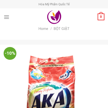
Skip
Hóa Mỹ Phẩm Quốc Tế
to
content
0
Home
/
BỘT GIẶT
-10%