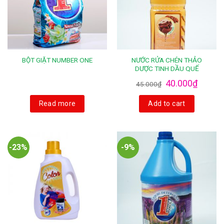
NƯỚC RỬA CHÉN THẢO
BỘT GIẶT NUMBER ONE
DƯỢC TINH DẦU QUẾ
40.000
₫
45.000
₫
Read more
Add to cart
-23%
-9%